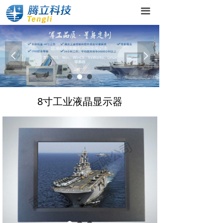
网站首页
끀
关于腾立
产品中心
넳
넲
精品案例
8寸工业液晶显示器
新闻资讯
在线留言
联系我们