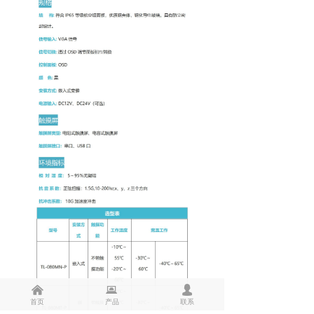
낀
뀵
넙
首页
产品
联系